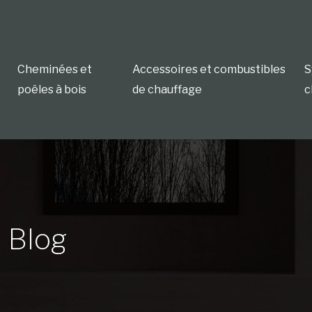
Cheminées et
Accessoires et combustibles
S
poêles à bois
de chauffage
c
Blog