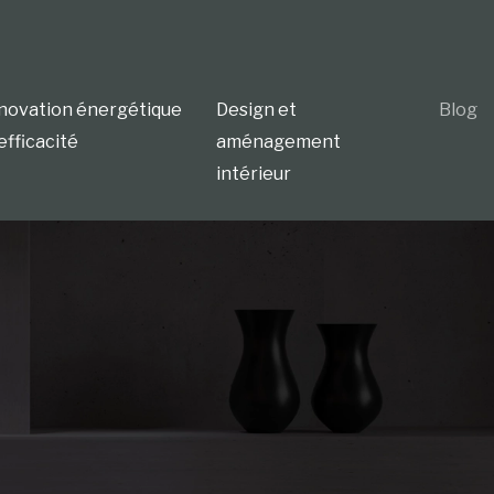
novation énergétique
Design et
Blog
efficacité
aménagement
intérieur